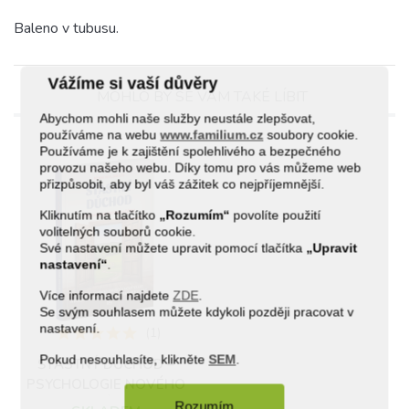
Baleno v tubusu.
Vážíme si vaší důvěry
MOHLO BY SE VÁM TAKÉ LÍBIT
Abychom mohli naše služby neustále zlepšovat,
používáme na webu
www.familium.cz
soubory cookie.
Používáme je k zajištění spolehlivého a bezpečného
provozu našeho webu. Díky tomu pro vás můžeme web
přizpůsobit, aby byl váš zážitek co nejpříjemnější.
Kliknutím na tlačítko
„Rozumím“
povolíte použití
volitelných souborů cookie.
Své nastavení můžete upravit pomocí tlačítka
„Upravit
nastavení“
.
Více informací najdete
ZDE
.
Se svým souhlasem můžete kdykoli později pracovat v
nastavení.
(1)
Pokud nesouhlasíte, klikněte
SEM
.
ŠŤASTNÝ DŮCHOD –
PSYCHOLOGIE NOVÉHO
ZAČÁTKU
Rozumím