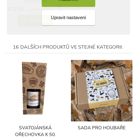
SKLADEM
info_outline
472 Kč
590 Kč
(s DPH)
Upravit nastavení
Do košíku
16 DALŠÍCH PRODUKTŮ VE STEJNÉ KATEGORII:
(1)
SVATOJÁNSKÁ
SADA PRO HOUBAŘE
OŘECHOVKA K 50.