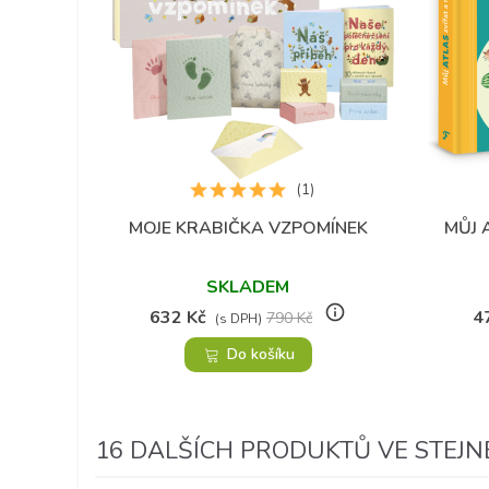
(1)
MOJE KRABIČKA VZPOMÍNEK
MŮJ 
Přidat do oblíbených
SKLADEM
info_outline
632 Kč
4
790 Kč
(s DPH)
Do košíku
16 DALŠÍCH PRODUKTŮ VE STEJNÉ