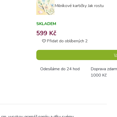
Milníkové kartičky Jak rostu
SKLADEM
599 Kč
Přidat do oblíbených
2
Odesíláme do 24 hod
Doprava zdar
1000 Kč
0 cm, vysokou gramáž papíru a díky svému