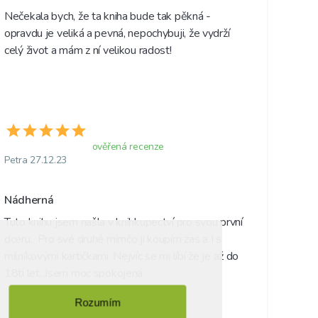
Nečekala bych, že ta kniha bude tak pěkná - 
opravdu je veliká a pevná, nepochybuji, že vydrží 
celý život a mám z ní velikou radost! 
ověřená recenze
Petra 27.12.23
Nádherná 
Tuto knihu jsem našla v knihkupectví pro svou první 
dceru.  Pro své druhé mimčo ji koupím zas a I s 
milníkovými kartičkami. Nejvíc se mi líbí že je až do 
18ti let. Jsem moc spokojená. 
Rozumím