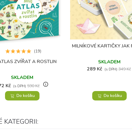
(2)
MILNÍKOVÉ KARTIČKY JAK
Přidat do oblíbených
(19)
ATLAS ZVÍŘAT A ROSTLIN
Přidat do oblíbených
SKLADEM
289 Kč
349 Kč
(s DPH)
SKLADEM
info_outline
72 Kč
590 Kč
(s DPH)
Do košíku
Do košíku
 KATEGORII: