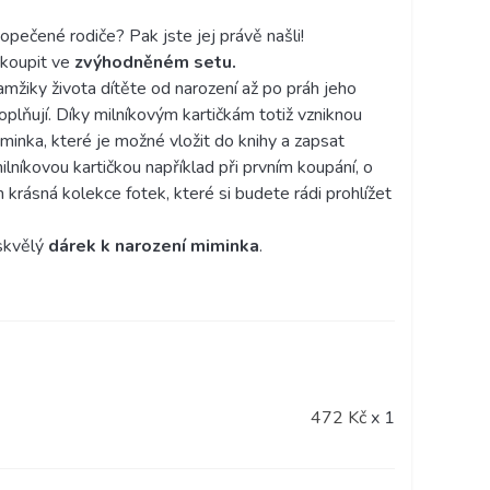
vopečené rodiče? Pak jste jej právě našli!
 koupit ve
zvýhodněném setu.
mžiky života dítěte od narození až po práh jeho
doplňují. Díky milníkovým kartičkám totiž vzniknou
minka, které je možné vložit do knihy a zapsat
lníkovou kartičkou například při prvním koupání, o
 krásná kolekce fotek, které si budete rádi prohlížet
skvělý
dárek k narození miminka
.
472 Kč
x 1