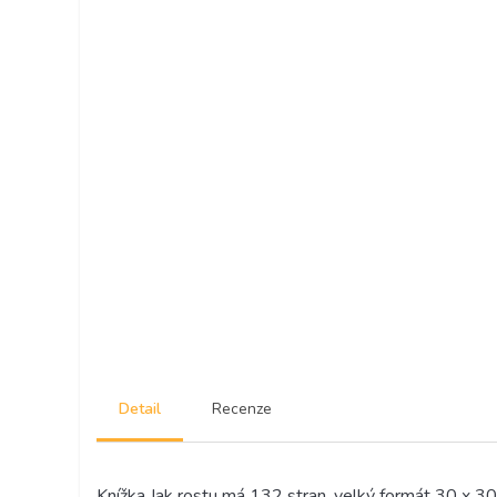
Detail
Recenze
Knížka Jak rostu má 132 stran, velký formát 30 x 3