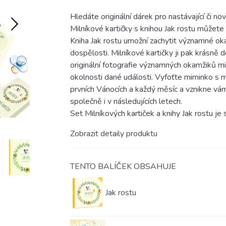
Hledáte originální dárek pro nastávající či no
Milníkové kartičky s knihou Jak rostu můžete
Kniha Jak rostu umožní zachytit významné oka
dospělosti. Milníkové kartičky ji pak krásně 
originální fotografie významných okamžiků mi
okolnosti dané události. Vyfoťte miminko s mi
prvních Vánocích a každý měsíc a vznikne vám
společně i v následujících letech.
Set Milníkových kartiček a knihy Jak rostu je 
Zobrazit detaily produktu
TENTO BALÍČEK OBSAHUJE
Jak rostu