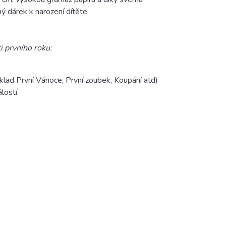
ý dárek k narození dítěte.
i prvního roku:
íklad První Vánoce, První zoubek, Koupání atd)
álostí