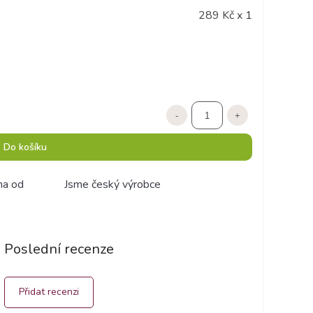
289 Kč
x 1
-
+
Do košíku
ma od
Jsme český výrobce
Poslední recenze
Přidat recenzi