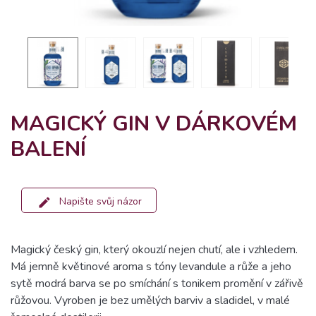
MAGICKÝ GIN V DÁRKOVÉM
BALENÍ
Napište svůj názor
Magický český gin, který okouzlí nejen chutí, ale i vzhledem.
Má jemně květinové aroma s tóny levandule a růže a jeho
sytě modrá barva se po smíchání s tonikem promění v zářivě
růžovou. Vyroben je bez umělých barviv a sladidel, v malé