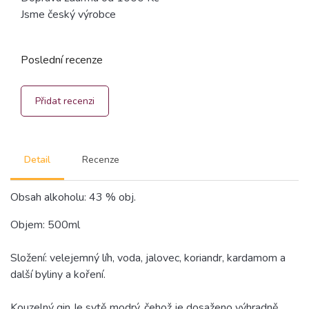
Jsme český výrobce
Poslední recenze
Přidat recenzi
Detail
Recenze
Obsah alkoholu: 43 % obj.
Objem: 500ml
Složení: velejemný líh, voda, jalovec, koriandr, kardamom a
další byliny a koření.
Kouzelný gin Je sytě modrý, čehož je dosaženo výhradně