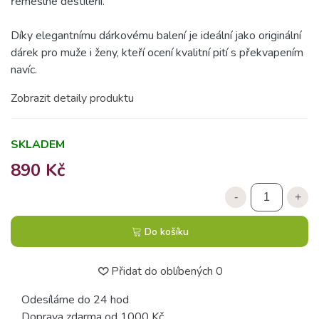
řemeslné destilerii.
Díky elegantnímu dárkovému balení je ideální jako originální
dárek pro muže i ženy, kteří ocení kvalitní pití s překvapením
navíc.
Zobrazit detaily produktu
SKLADEM
890 Kč
-
+
Do košíku
Přidat do oblíbených
0
Odesíláme do 24 hod
Doprava zdarma od 1000 Kč