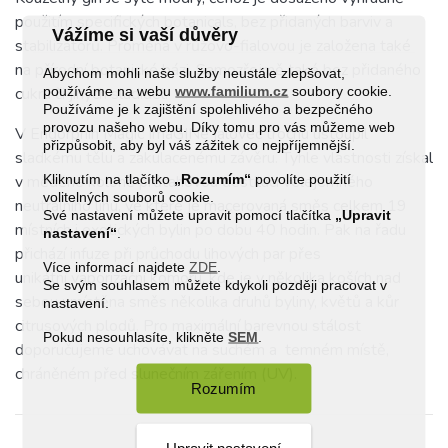
použitím specifických botanicals, bez přidaných barviv a
Vážíme si vaší důvěry
stabilizátorů. Proměna v růžovo-fialovou je založena také
na přírodní botanické bázi. Samozřejmě také bez přidaného
Abychom mohli naše služby neustále zlepšovat,
používáme na webu
www.familium.cz
soubory cookie.
cukru či jiných sladidel.
Používáme je k zajištění spolehlivého a bezpečného
provozu našeho webu. Díky tomu pro vás můžeme web
V Endorphin Magic ImaGINe jalovec trochu ustoupil
přizpůsobit, aby byl váš zážitek co nejpříjemnější.
sladkému tělu a zakulacenému závěru. Tyhle vlastnosti získal
Kliknutím na tlačítko
„Rozumím“
povolíte použití
v měděné koloně průtahovou destilaci velejemného
volitelných souborů cookie.
neutrálního lihu, ve které je macerovaná směs celkem 19
Své nastavení můžete upravit pomocí tlačítka
„Upravit
místních i exotických bylin po dobu 40 hodin. Pak na řadu
nastavení“
.
přichází infuze při průchodu lihových par přes
Více informací najdete
ZDE
.
unikátní vaporizační komoru, kde je v několika koších nad
Se svým souhlasem můžete kdykoli později pracovat v
sebou umístěna směs několika druhů byliny, květů a kůr
nastavení.
citrusových plodů. Pro maximální barevnou stálost
Pokud nesouhlasíte, klikněte
SEM
.
doporučujeme uchovávat na suchém a temném místě,
chráněném před slunečním zářením (UV).
Rozumím