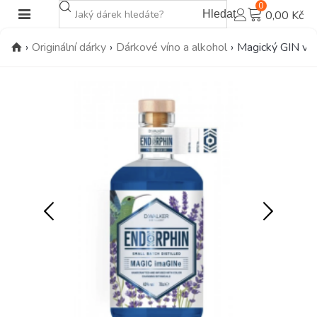
0
Hledat
0,00 Kč
›
Originální dárky
›
Dárkové víno a alkohol
›
Magický GIN v d