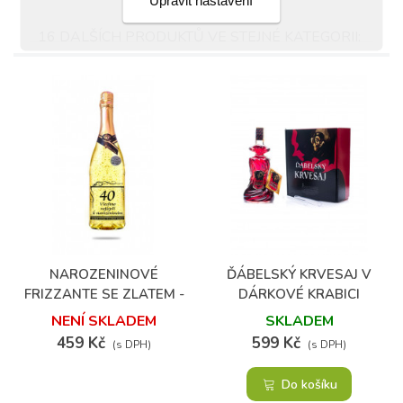
Upravit nastavení
16 DALŠÍCH PRODUKTŮ VE STEJNÉ KATEGORII:
(1)
NAROZENINOVÉ
ĎÁBELSKÝ KRVESAJ V
FRIZZANTE SE ZLATEM -
DÁRKOVÉ KRABICI
40 LET
NENÍ SKLADEM
SKLADEM
459 Kč
599 Kč
(s DPH)
(s DPH)
Do košíku