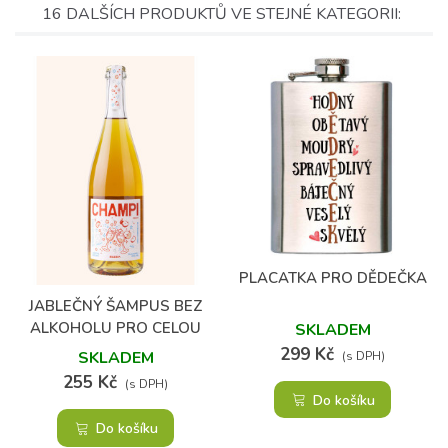
16 DALŠÍCH PRODUKTŮ VE STEJNÉ KATEGORII:
(1)
PLACATKA PRO DĚDEČKA
JABLEČNÝ ŠAMPUS BEZ
ALKOHOLU PRO CELOU
SKLADEM
RODINU
299 Kč
SKLADEM
(s DPH)
255 Kč
(s DPH)
Do košíku
Do košíku