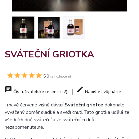
SVÁTEČNÍ GRIOTKA
5.0
(2 hodnocení)
Číst uživatelské recenze (2)
Napište svůj názor
Tmavě červené višně dávají
Sváteční griotce
dokonale
vyvážený poměr sladké a svěží chuti. Tato griotka udělá ze
všedních dnů sváteční a ze svátečních dnů
nezapomenutelné.