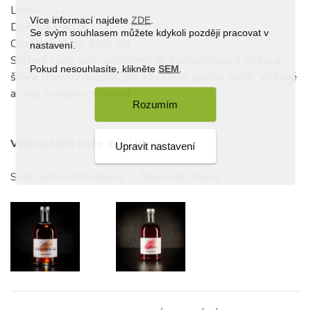
Láhev 0,5 l
Více informací najdete
ZDE
.
Dárková krabice
Se svým souhlasem můžete kdykoli později pracovat v
Obsah alkoholu 21% obj.
nastavení.
Složení: voda, cukr, velejemný líh, koncentrovaná višňová
Pokud nesouhlasíte, klikněte
SEM
.
šťáva, třtinový destilát, přírodní směs griotte Jenčík, višňové
aroma, kyselina citronová
Rozumím
Vyzkoušejte naše další likéry:
Upravit nastavení
Svatojánská Ořechovka
Šťavnatá Malina