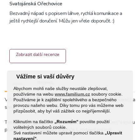
Svatojánská Ořechovice
Bezvadný nápad s popisem láhve, rychlá komunikace a 
ještě rychlejší doručení. Můžu jen vřele doporučit. :) 
Zobrazit další recenze
Vážíme si vaší důvěry
Detail
Recenze
Abychom mohli naše služby neustále zlepšovat,
používáme na webu
www.familium.cz
soubory cookie.
Višně chrání vaši imunitu a mají blahodárné účinky na paměť a
Používáme je k zajištění spolehlivého a bezpečného
provozu našeho webu. Díky tomu pro vás můžeme web
srdce.
přizpůsobit, aby byl váš zážitek co nejpříjemnější.
Tento likér je perfektní pro degustace, dlouhé večery v kruhu
Kliknutím na tlačítko
„Rozumím“
povolíte použití
volitelných souborů cookie.
přátel nebo jako luxusní doplněk k rodinné oslavě.
Své nastavení můžete upravit pomocí tlačítka
„Upravit
nastavení“
.