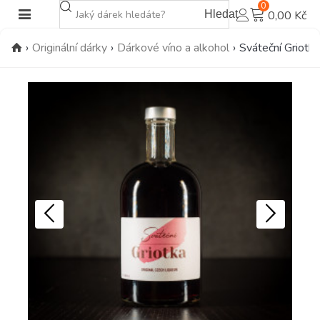
0
Hledat
0,00 Kč
›
Originální dárky
›
Dárkové víno a alkohol
›
Sváteční Griotka