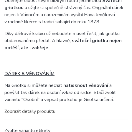
Udělejte radost svým blízkým touto jedinečnou
Sváteční
griotkou
a užijte si společně strávený čas. Originální dárek
nejen k Vánocům a narozeninám vyrábí Hana Jenčíková
v rodinné likérce s tradicí sahající do roku 1878.
Díky dárkové krabici už nebudete muset řešit, jak griotku
obdarovanému předat. A hlavně,
sváteční griotka nejen
potěší, ale i zahřeje
.
DÁREK S VĚNOVÁNÍM
Na Griotku si můžete nechat
natisknout věnování
a
povýšit tak dárek na osobní vzkaz od srdce. Stačí zvolit
variantu "Osobní" a vepsat pro koho je Griotka určená.
Zobrazit detaily produktu
Zvolte variantu etikety