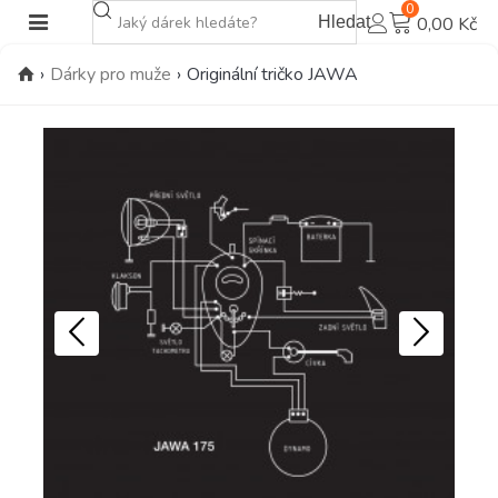
0
Hledat
0,00 Kč
›
Dárky pro muže
›
Originální tričko JAWA