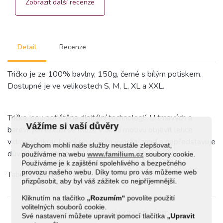
Zobrazit další recenze
Detail
Recenze
Tričko je ze 100% bavlny, 150g, černé s bílým potiskem.
Dostupné je ve velikostech S, M, L, XL a XXL.
Trička jsou potištěna digitální technologií. U tmavých a
Vážíme si vaší důvěry
barevných textilií se může v okolí motivu objevit lehce
viditelný okraj, který po prvním vyprání zmizí a nepředstavuje
Abychom mohli naše služby neustále zlepšovat,
důvod k reklamaci.
používáme na webu
www.familium.cz
soubory cookie.
Používáme je k zajištění spolehlivého a bezpečného
provozu našeho webu. Díky tomu pro vás můžeme web
Tabulka velikostí
ZDE
přizpůsobit, aby byl váš zážitek co nejpříjemnější.
Kliknutím na tlačítko
„Rozumím“
povolíte použití
volitelných souborů cookie.
MOHLO BY SE VÁM TAKÉ LÍBIT
Své nastavení můžete upravit pomocí tlačítka
„Upravit