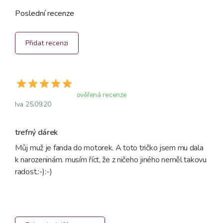
Poslední recenze
Přidat recenzi
ověřená recenze
Iva 25.09.20
trefný dárek
Můj muž je fanda do motorek. A toto tričko jsem mu dala 
k narozeninám. musím říct, že z ničeho jiného neměl takovu 
radost.:-):-)