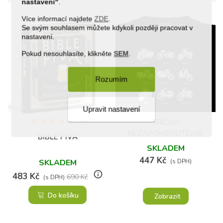
nastavení“
.
Více informací najdete
ZDE
.
Se svým souhlasem můžete kdykoli později pracovat v
nastavení.
Pokud nesouhlasíte, klikněte
SEM
.
Rozumím
Upravit nastavení
(1)
TRIČKO
NEZAPOMENUTELNÉ
BIBLE PIVA
MOTORKY
SKLADEM
447 Kč
SKLADEM
(s DPH)
info_outline
483 Kč
690 Kč
(s DPH)
Do košíku
Zobrazit