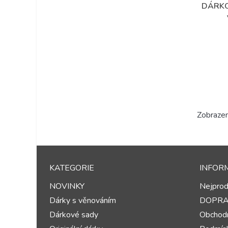
DÁRKO
Zobrazen
KATEGORIE
INFOR
NOVINKY
Nejprod
Dárky s věnováním
DOPR
Dárkové sady
Obchodn