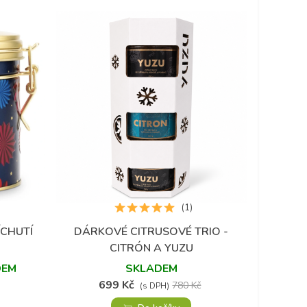
(1)
CHUTÍ
DÁRKOVÉ CITRUSOVÉ TRIO -
Přidat do oblíbených
CITRÓN A YUZU
DEM
SKLADEM
699 Kč
780 Kč
(s DPH)