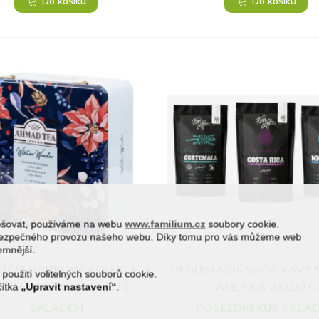
Do košíku
Do košíku
epšovat, používáme na webu
www.familium.cz
soubory cookie.
a bezpečného provozu našeho webu. Díky tomu pro vás můžeme web
jemnější.
OČNÍ DÁRKOVÁ KOLEKCE
DEGUSTAČNÍ SADA KÁVY 
Přidat do oblíbených
Přidat do oblíbených
 použití volitelných souborů cookie.
JŮ V PLECHOVÉ KAZETĚ
AMERIKA 3X100 G
čítka
„Upravit nastavení“
.
"WINTER WONDER"
SKLADEM
POSLEDNÍ KUS SKLA