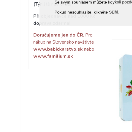
zdarma
Se svým souhlasem můžete kdykoli pozděj
(Týniště nad Orlicí)
Pokud nesouhlasíte, klikněte
SEM
.
Při objednávce nad 1000 Kč
doprava zdarma!
Doručujeme jen do ČR
. Pro
nákup na Slovensko navštivte
www.babickarstvo.sk
nebo
www.familium.sk