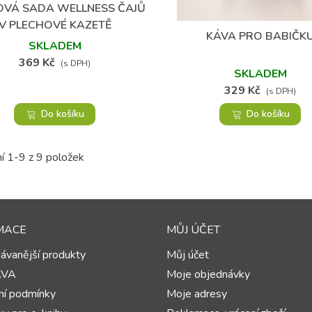
VÁ SADA WELLNESS ČAJŮ
Přidat do oblíbených
V PLECHOVÉ KAZETĚ
KÁVA PRO BABIČK
Přidat do oblíbených
SKLADEM
369 Kč
(s DPH)
SKLADEM
329 Kč
(s DPH)
Do košíku
Do košíku
í 1-9 z 9 položek
MACE
MŮJ ÚČET
ávanější produkty
Můj účet
AVA
Moje objednávky
í podmínky
Moje adresy