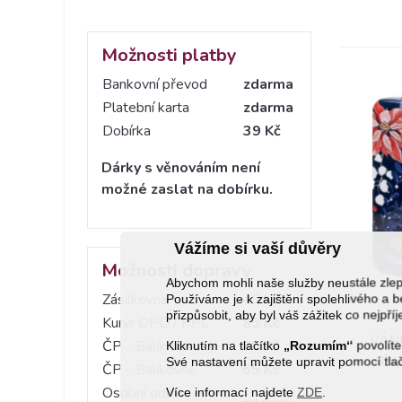
Možnosti platby
Bankovní převod
zdarma
Platební karta
zdarma
Dobírka
39 Kč
Dárky s věnováním není
možné zaslat na dobírku.
Vážíme si vaší důvěry
Možnosti dopravy
Abychom mohli naše služby neustále zl
Zásilkovna
45 Kč
Používáme je k zajištění spolehlivého 
přizpůsobit, aby byl váš zážitek co nejpří
Kurýr DPD / PPL
85 Kč
VÁN
ČP - Balík do ruky
85 Kč
Kliknutím na tlačítko
„Rozumím“
povolíte
ČA
Své nastavení můžete upravit pomocí tla
ČP - Balíkovna
65 Kč
Osobní odběr
Více informací najdete
ZDE
.