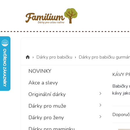
›
Dárky pro babičku
›
Dárky pro babičku gurmá
NOVINKY
KÁVY P
Akce a slevy
Babičky m
kávy jako
Originální dárky
Dárky pro muže
Doporu
Dárky pro ženy
Dárky pro maminku