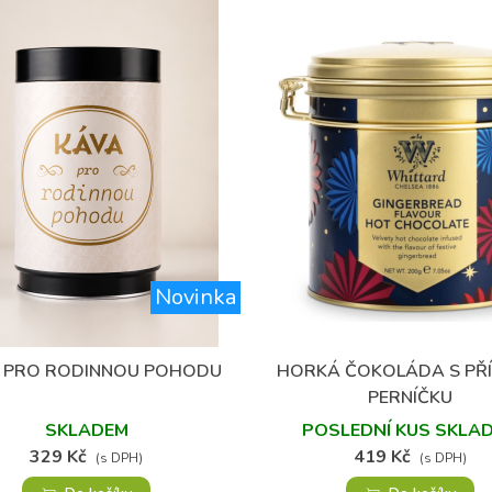
Novinka
(1)
 PRO RODINNOU POHODU
HORKÁ ČOKOLÁDA S PŘÍ
Přidat do oblíbených
Přidat do oblíbených
PERNÍČKU
SKLADEM
POSLEDNÍ KUS SKLA
329 Kč
419 Kč
(s DPH)
(s DPH)