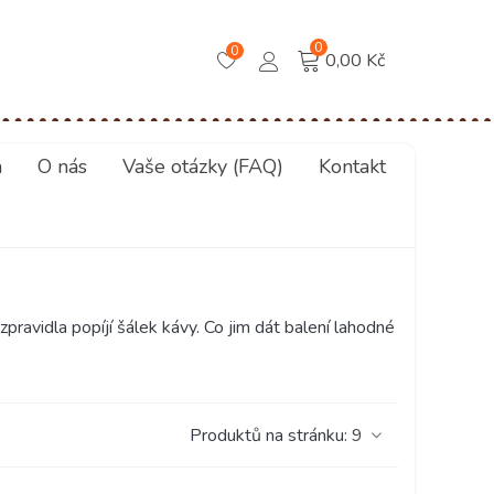
0
0
0,00 Kč
a
O nás
Vaše otázky (FAQ)
Kontakt
 zpravidla popíjí šálek kávy. Co jim dát balení lahodné
Produktů na stránku:
9