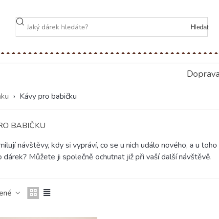
Hledat
Doprav
nku
›
Kávy pro babičku
RO BABIČKU
ilují návštěvy, kdy si vypráví, co se u nich událo nového, a u toho
 dárek? Můžete ji společně ochutnat již při vaší další návštěvě.
čené