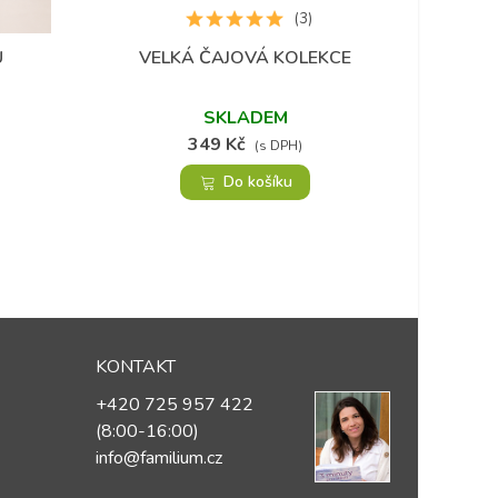
(3)
U
VELKÁ ČAJOVÁ KOLEKCE
Přidat do oblíbených
SKLADEM
349 Kč
(s DPH)
Do košíku
KONTAKT
+420 725 957 422
(8:00-16:00)
info@familium.cz