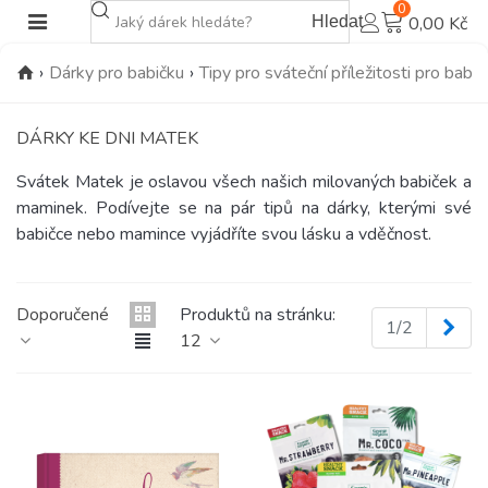
0
Hledat
0,00 Kč
›
Dárky pro babičku
›
Tipy pro sváteční příležitosti pro babič
DÁRKY KE DNI MATEK
Svátek Matek je oslavou všech našich milovaných babiček a
maminek. Podívejte se na pár tipů na dárky, kterými své
babičce nebo mamince vyjádříte svou lásku a vděčnost.
Doporučené
Produktů na stránku:
Dalš
1/2
12