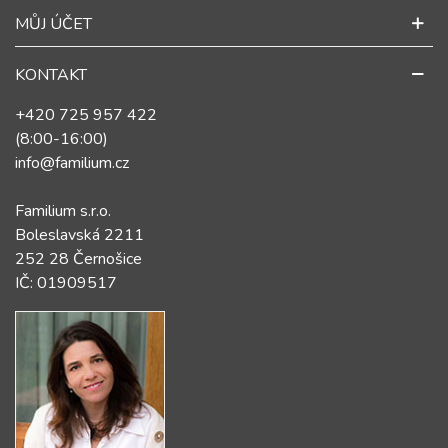
MŮJ ÚČET
KONTAKT
+420 725 957 422
(8:00-16:00)
info@familium.cz
Familium s.r.o.
Boleslavská 2211
252 28 Černošice
IČ: 01909517