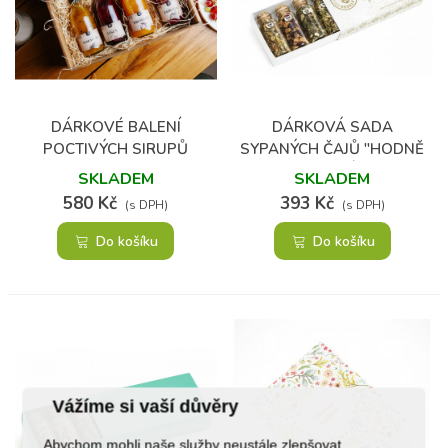
DÁRKOVÉ BALENÍ
DÁRKOVÁ SADA
POCTIVÝCH SIRUPŮ
SYPANÝCH ČAJŮ "HODNĚ
4X330 ML
ŠTĚSTÍ"
SKLADEM
SKLADEM
580 Kč
393 Kč
(s DPH)
(s DPH)
Do košíku
Do košíku
Vážíme si vaší důvěry
Abychom mohli naše služby neustále zlepšovat,