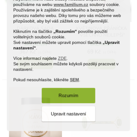
používáme na webu
www.familium.cz
soubory cookie.
Používáme je k zajištění spolehlivého a bezpečného
provozu našeho webu. Díky tomu pro vás můžeme web
přizpůsobit, aby byl váš zážitek co nejpříjemnější.
DÁRKOVÁ SADA
KVĚTINOVÁ PŘÁNÍČKA
Kliknutím na tlačítko
„Rozumím“
povolíte použití
SYPANÝCH ČAJŮ "TO
"VŠECHNO NEJLEPŠÍ"
volitelných souborů cookie.
NEJLEPŠÍ"
Své nastavení můžete upravit pomocí tlačítka
„Upravit
SKLADEM
SKLADEM
nastavení“
.
367 Kč
69 Kč
(s DPH)
(s DPH)
Více informací najdete
ZDE
.
Do košíku
Zobrazit
Se svým souhlasem můžete kdykoli později pracovat v
nastavení.
Pokud nesouhlasíte, klikněte
SEM
.
Rozumím
Upravit nastavení