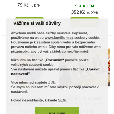
79 Kč
SKLADEM
(s DPH)
352 Kč
(s DPH)
Do košíku
Do košíku
Vážíme si vaší důvěry
Abychom mohli naše služby neustále zlepšovat,
používáme na webu
www.familium.cz
soubory cookie.
Používáme je k zajištění spolehlivého a bezpečného
provozu našeho webu. Díky tomu pro vás můžeme web
přizpůsobit, aby byl váš zážitek co nejpříjemnější.
Kliknutím na tlačítko
„Rozumím“
povolíte použití
volitelných souborů cookie.
Své nastavení můžete upravit pomocí tlačítka
„Upravit
nastavení“
.
Více informací najdete
ZDE
.
Se svým souhlasem můžete kdykoli později pracovat v
nastavení.
DÁRKOVÁ SADA
DÁRKOVÉ BALENÍ
Pokud nesouhlasíte, klikněte
SEM
.
CUKROVÉHO PEELINGU A
POCTIVÝCH SIRUPŮ
KARTÁČKU – MANGO &
4X330 ML
SKLADEM
SKLADEM
Rozumím