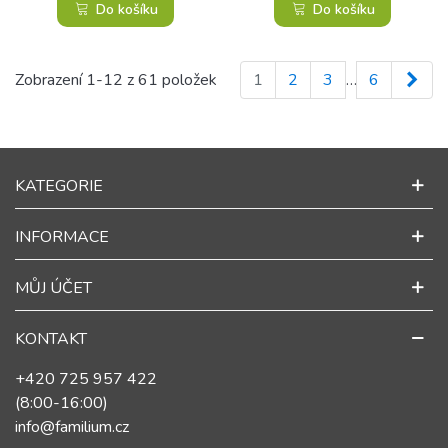
Do košíku
Do košíku
Dalš
Zobrazení 1-12 z 61 položek
1
2
3
…
6
KATEGORIE
INFORMACE
MŮJ ÚČET
KONTAKT
+420 725 957 422
(8:00-16:00)
info@familium.cz