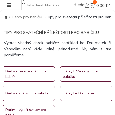
0
Hledat
0,00 Kč
›
Dárky pro babičku
›
Tipy pro sváteční příležitosti pro babič
TIPY PRO SVÁTEČNÍ PŘÍLEŽITOSTI PRO BABIČKU
Vybrat vhodný dárek babičce například ke Dni matek či
Vánocům není vždy úplně jednoduché. My vám s tím
pomůžeme.
Dárky k narozeninám pro
Dárky k Vánocům pro
babičku
babičku
Dárky k svátku pro babičku
Dárky ke Dni matek
Dárky k výročí svatby pro