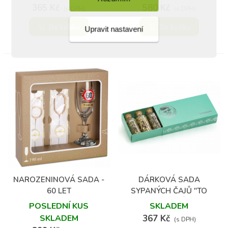
PASSIONFRUIT
365 Kč
580 Kč
(s DPH)
(s DPH)
Do košíku
Do košíku
Upravit nastavení
NAROZENINOVÁ SADA -
DÁRKOVÁ SADA
60 LET
SYPANÝCH ČAJŮ "TO
NEJLEPŠÍ"
POSLEDNÍ KUS
SKLADEM
SKLADEM
367 Kč
(s DPH)