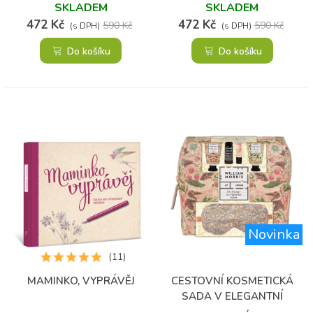
SKLADEM
SKLADEM
472 Kč
472 Kč
590 Kč
590 Kč
(s DPH)
(s DPH)
Do košíku
Do košíku
Novinka
(11)
MAMINKO, VYPRÁVĚJ
CESTOVNÍ KOSMETICKÁ
SADA V ELEGANTNÍ
TAŠTIČCE